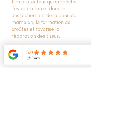
film protecteur qui empêche
l’évaporation et donc le
dessèchement de la peau du
mamelon, la formation de
croûtes et favorise la
réparation des tissus.
Les extraits de plantes
apaisent, réparent et
assainissent.
• Camomille - Apaise, calme
les inflammations & les
démangeaisons
• Lavande - Purifie & répare
• Calendula - Assouplit &
adoucit le mamelon
• Extraits de pamplemousse -
Purifie grâce à ses propriétés
antibactériennes