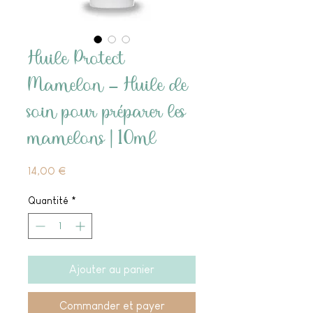
Huile Protect
Mamelon - Huile de
soin pour préparer les
mamelons | 10ml
Prix
14,00 €
Quantité
*
Ajouter au panier
Commander et payer