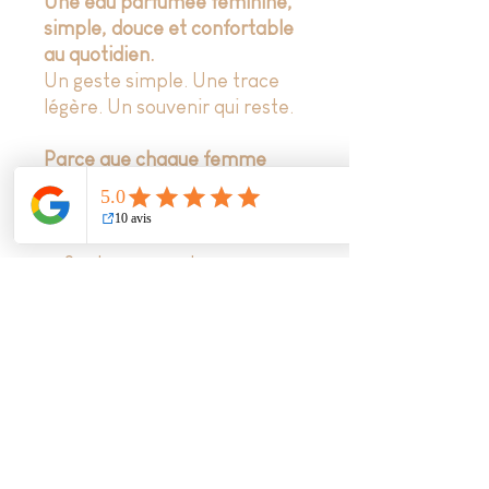
Une eau parfumée féminine,
simple, douce et confortable
au quotidien.
Un geste simple. Une trace
légère. Un souvenir qui reste.
Parce que chaque femme
mérite une touche de folie
douce.
✓ Senteur coup de coeur :
boutons de rose, néroli, fleur
d'oranger et musc blanc
✓ 0% d’alcool, huiles
essentielles
✓ Compatible grossesse &
allaitement
✓ Adaptée aux peaux
sensibles