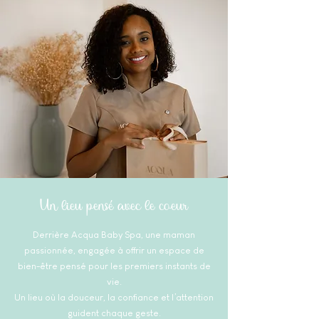
Un lieu pensé avec
le
coeur
Derrière Acqua Baby Spa, une maman
passionnée, engagée à offrir un espace de
bien-être pensé pour les premiers instants de
vie.
Un lieu où la douceur, la confiance et l’attention
guident chaque geste.